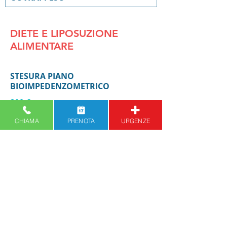
DIETE E LIPOSUZIONE
ALIMENTARE
STESURA PIANO
BIOIMPEDENZOMETRICO
200 €
CHIAMA
PRENOTA
URGENZE
CHECK-UP SUCCESSIVI
100 €
I prezzi possono variare a seconda della complessità
del trattamento.
In caso di finalità puramente estetica
verrà applicata l’IVA di legge
Via Cavour, 75 - ALESSANDRIA